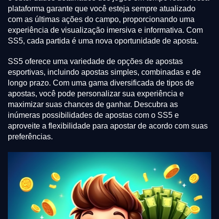
plataforma garante que você esteja sempre atualizado
com as últimas ações do campo, proporcionando uma
experiência de visualização imersiva e informativa. Com
SS5, cada partida é uma nova oportunidade de aposta.
SS5 oferece uma variedade de opções de apostas
esportivas, incluindo apostas simples, combinadas e de
longo prazo. Com uma gama diversificada de tipos de
apostas, você pode personalizar sua experiência e
maximizar suas chances de ganhar. Descubra as
inúmeras possibilidades de apostas com o SS5 e
aproveite a flexibilidade para apostar de acordo com suas
preferências.