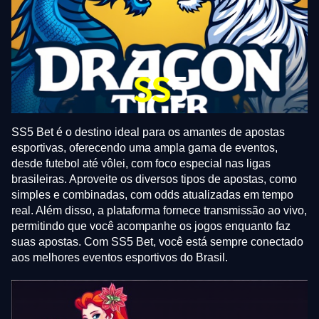
SS5 Bet é o destino ideal para os amantes de apostas
esportivas, oferecendo uma ampla gama de eventos,
desde futebol até vôlei, com foco especial nas ligas
brasileiras. Aproveite os diversos tipos de apostas, como
simples e combinadas, com odds atualizadas em tempo
real. Além disso, a plataforma fornece transmissão ao vivo,
permitindo que você acompanhe os jogos enquanto faz
suas apostas. Com SS5 Bet, você está sempre conectado
aos melhores eventos esportivos do Brasil.