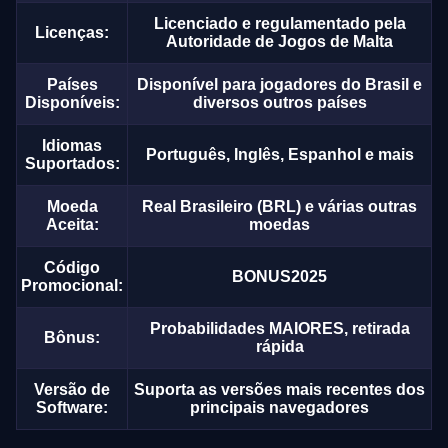
Licenciado e regulamentado pela
Licenças:
Autoridade de Jogos de Malta
Países
Disponível para jogadores do Brasil e
Disponíveis:
diversos outros países
Idiomas
Português, Inglês, Espanhol e mais
Suportados:
Moeda
Real Brasileiro (BRL) e várias outras
Aceita:
moedas
Código
BONUS2025
Promocional:
Probabilidades MAIORES, retirada
Bônus:
rápida
Versão de
Suporta as versões mais recentes dos
Software:
principais navegadores