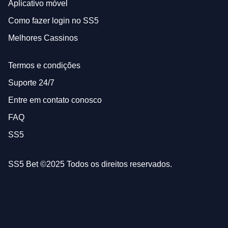
Aplicativo móvel
Como fazer login no SS5
Melhores Cassinos
Termos e condições
Suporte 24/7
Entre em contato conosco
FAQ
SS5
SS5 Bet ©2025 Todos os direitos reservados.