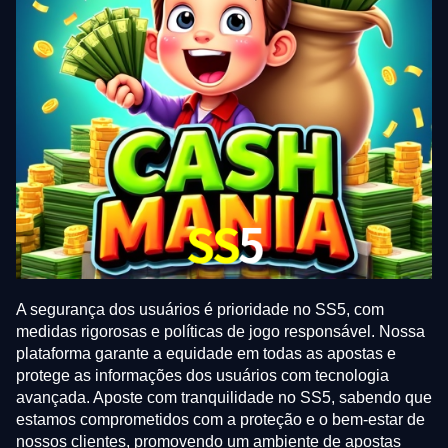
A segurança dos usuários é prioridade no SS5, com
medidas rigorosas e políticas de jogo responsável. Nossa
plataforma garante a equidade em todas as apostas e
protege as informações dos usuários com tecnologia
avançada. Aposte com tranquilidade no SS5, sabendo que
estamos comprometidos com a proteção e o bem-estar de
nossos clientes, promovendo um ambiente de apostas