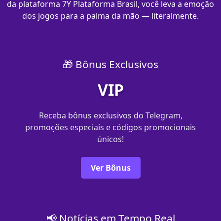
da plataforma 7Y Plataforma Brasil, você leva a emoção
dos jogos para a palma da mão — literalmente.
🎁 Bônus Exclusivos
VIP
Receba bônus exclusivos do Telegram,
promoções especiais e códigos promocionais
únicos!
Ver Bônus
📢 Notícias em Tempo Real