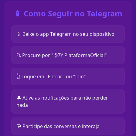
📱 Como Seguir no Telegram
📱 Baixe o app Telegram no seu dispositivo
🔍 Procure por "@7Y PlataformaOficial"
👆 Toque em "Entrar" ou "Join"
🔔 Ative as notificações para não perder
nada
💬 Participe das conversas e interaja