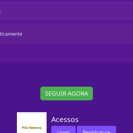
a
aticamente
SEGUIR AGORA
Acessos
Login
Registrar-se