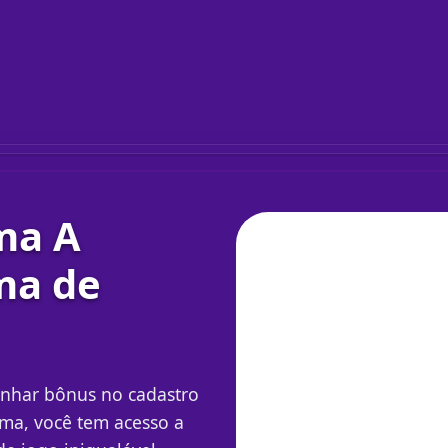
ma A
ma de
anhar bônus no cadastro
ma, você tem acesso a