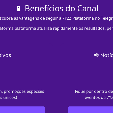
📱 Benefícios do Canal
scubra as vantagens de seguir a 7YZZ Plataforma no Teleg
taforma plataforma atualiza rapidamente os resultados, pe
sivos
📢 Notí
m, promoções especiais
Fique por dentro d
s únicos!
eventos da 7Y