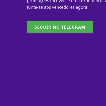
promoções incríveis e uma experiência d
Junte-se aos vencedores agora!
SEGUIR NO TELEGRAM