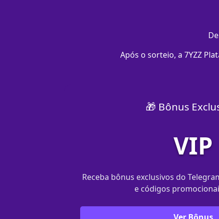
De
Após o sorteio, a 7YZZ Pla
🎁 Bônus Exclu
VIP
Receba bônus exclusivos do Telegra
e códigos promocionai
Ver Bônus