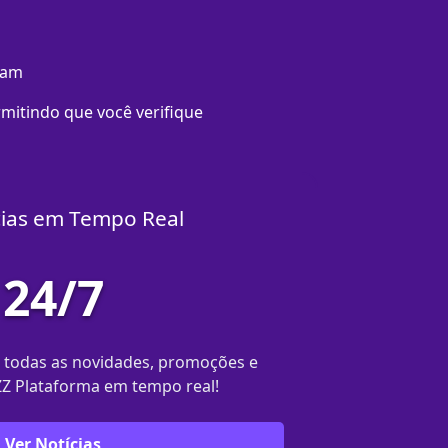
ram
rmitindo que você verifique
cias em Tempo Real
24/7
e todas as novidades, promoções e
ZZ Plataforma em tempo real!
Ver Notícias