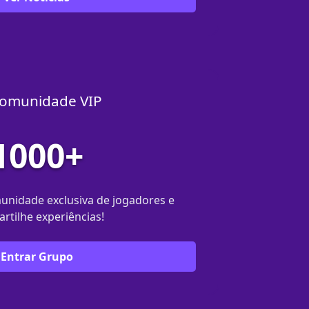
Comunidade VIP
1000+
unidade exclusiva de jogadores e
rtilhe experiências!
Entrar Grupo