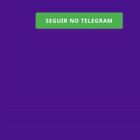
SEGUIR NO TELEGRAM