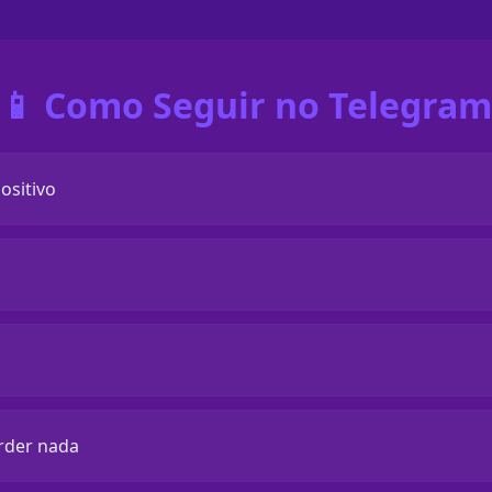
📱 Como Seguir no Telegram
ositivo
erder nada