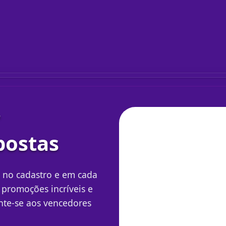
r
postas
 no cadastro e em cada
 promoções incríveis e
unte-se aos vencedores