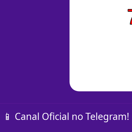
📱 Canal Oficial no Telegram!