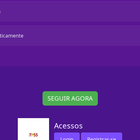
a
aticamente
SEGUIR AGORA
Acessos
Login
Registrar-se