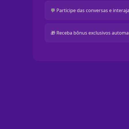
💬 Participe das conversas e interaj
🎁 Receba bônus exclusivos autom