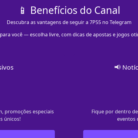
📱 Benefícios do Canal
Descubra as vantagens de seguir a 7P55 no Telegram
para você — escolha livre, com dicas de apostas e jogos oti
sivos
📢 Notí
m, promoções especiais
Fique por dentro d
s únicos!
eventos 