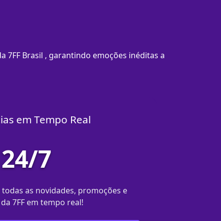
a 7FF Brasil , garantindo emoções inéditas a
cias em Tempo Real
24/7
e todas as novidades, promoções e
 da 7FF em tempo real!