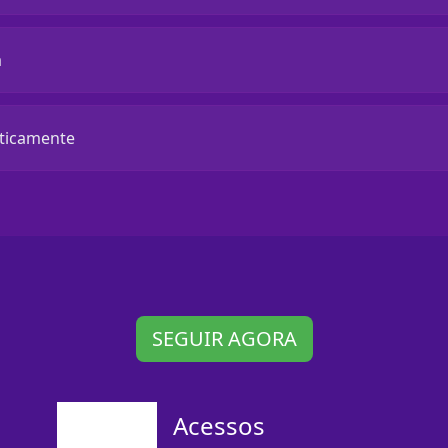
a
aticamente
SEGUIR AGORA
Acessos