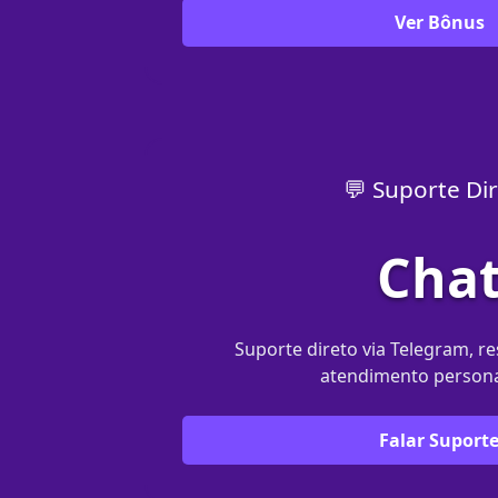
Ver Bônus
💬 Suporte Di
Cha
Suporte direto via Telegram, r
atendimento persona
Falar Suport