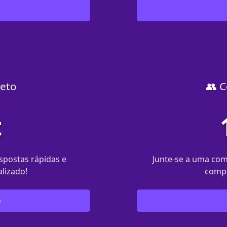
reto
👥 
t
espostas rápidas e
Junte-se a uma com
lizado!
compa
e