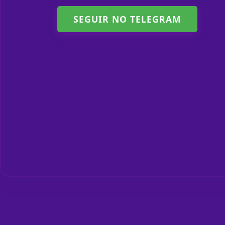
SEGUIR NO TELEGRAM