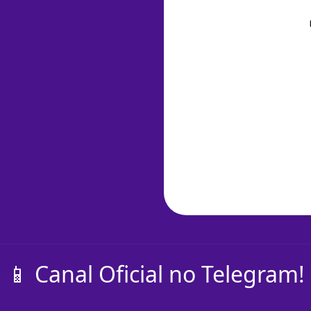
📱 Canal Oficial no Telegram!