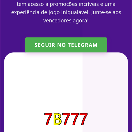
tem acesso a promoções incríveis e uma
experiência de jogo inigualável. Junte-se aos
vencedores agora!
SEGUIR NO TELEGRAM