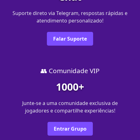
Suporte direto via Telegram, respostas rápidas e
atendimento personalizado!
Falar Suporte
👥 Comunidade VIP
1000+
Junte-se a uma comunidade exclusiva de
jogadores e compartilhe experiências!
Entrar Grupo