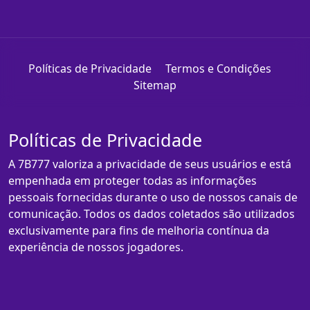
Políticas de Privacidade
Termos e Condições
Sitemap
Políticas de Privacidade
A 7B777 valoriza a privacidade de seus usuários e está
empenhada em proteger todas as informações
pessoais fornecidas durante o uso de nossos canais de
comunicação. Todos os dados coletados são utilizados
exclusivamente para fins de melhoria contínua da
experiência de nossos jogadores.