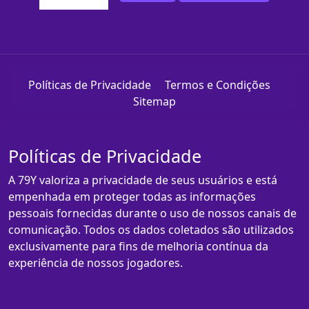
Políticas de Privacidade
Termos e Condições
Sitemap
Políticas de Privacidade
A 79Y valoriza a privacidade de seus usuários e está
empenhada em proteger todas as informações
pessoais fornecidas durante o uso de nossos canais de
comunicação. Todos os dados coletados são utilizados
exclusivamente para fins de melhoria contínua da
experiência de nossos jogadores.