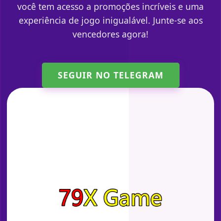
você tem acesso a promoções incríveis e uma
experiência de jogo inigualável. Junte-se aos
vencedores agora!
SEGUIR NO TELEGRAM