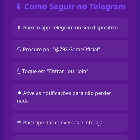
📱 Como Seguir no Telegram
📱 Baixe o app Telegram no seu dispositivo
🔍 Procure por "@79X GameOficial"
👆 Toque em "Entrar" ou "Join"
🔔 Ative as notificações para não perder
nada
💬 Participe das conversas e interaja