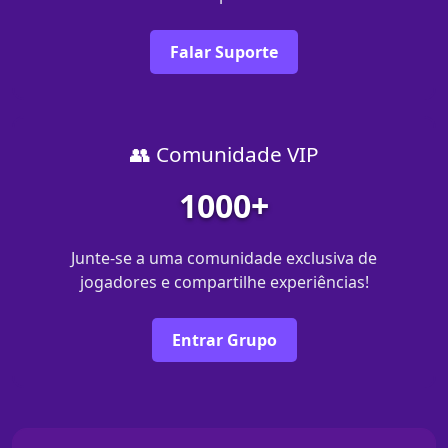
Falar Suporte
👥 Comunidade VIP
1000+
Junte-se a uma comunidade exclusiva de
jogadores e compartilhe experiências!
Entrar Grupo