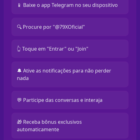
📱 Baixe o app Telegram no seu dispositivo
🔍 Procure por "@79XOficial"
👆 Toque em "Entrar" ou "Join"
🔔 Ative as notificações para não perder
nada
💬 Participe das conversas e interaja
🎁 Receba bônus exclusivos
automaticamente