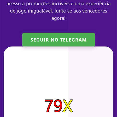
acesso a promoções incríveis e uma experiência
de jogo inigualável. Junte-se aos vencedores
agora!
SEGUIR NO TELEGRAM