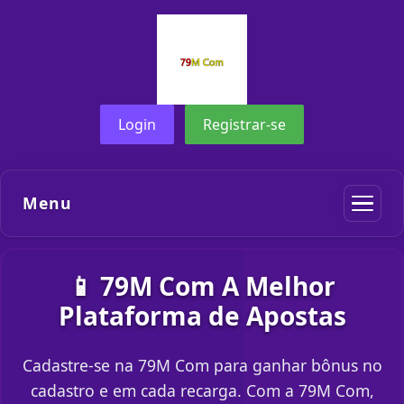
Login
Registrar-se
Menu
📱 79M Com A Melhor
Plataforma de Apostas
Cadastre-se na 79M Com para ganhar bônus no
cadastro e em cada recarga. Com a 79M Com,