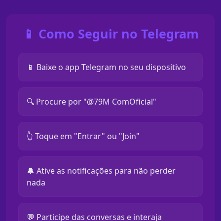
📱 Como Seguir no Telegram
📱 Baixe o app Telegram no seu dispositivo
🔍 Procure por "@79M ComOficial"
👆 Toque em "Entrar" ou "Join"
🔔 Ative as notificações para não perder
nada
💬 Participe das conversas e interaja