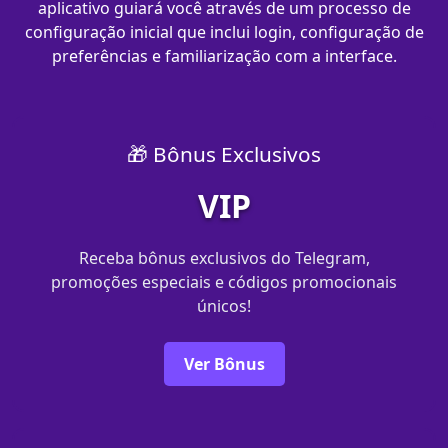
aplicativo guiará você através de um processo de
configuração inicial que inclui login, configuração de
preferências e familiarização com a interface.
🎁 Bônus Exclusivos
VIP
Receba bônus exclusivos do Telegram,
promoções especiais e códigos promocionais
únicos!
Ver Bônus