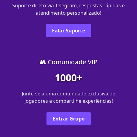
Suporte direto via Telegram, respostas rápidas e
atendimento personalizado!
Falar Suporte
👥 Comunidade VIP
1000+
Junte-se a uma comunidade exclusiva de
jogadores e compartilhe experiências!
Entrar Grupo