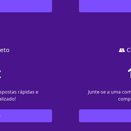
reto
👥 
t
espostas rápidas e
Junte-se a uma com
lizado!
compa
e