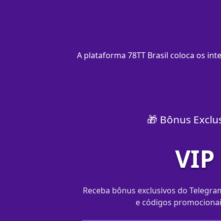
A plataforma 78TT Brasil coloca os i
🎁 Bônus Exclu
VIP
Receba bônus exclusivos do Telegra
e códigos promocionai