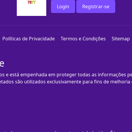
Login
Registrar-se
Políticas de Privacidade
Termos e Condições
Sitemap
de
rios e está empenhada em proteger todas as informações p
tados são utilizados exclusivamente para fins de melhoria