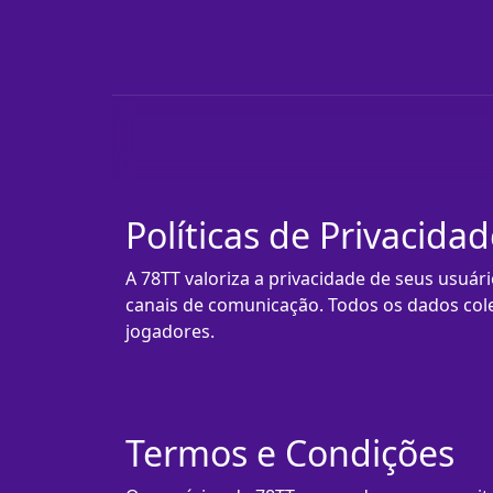
Políticas de Privacida
A 78TT valoriza a privacidade de seus usuá
canais de comunicação. Todos os dados cole
jogadores.
Termos e Condições