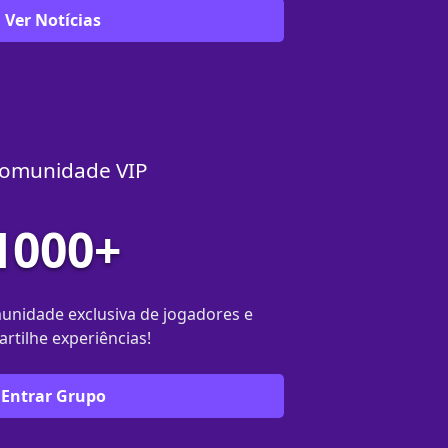
Ver Notícias
Comunidade VIP
1000+
unidade exclusiva de jogadores e
rtilhe experiências!
Entrar Grupo