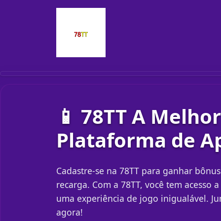
📱 78TT A Melhor
Plataforma de A
Cadastre-se na 78TT para ganhar bônus
recarga. Com a 78TT, você tem acesso a
uma experiência de jogo inigualável. J
agora!