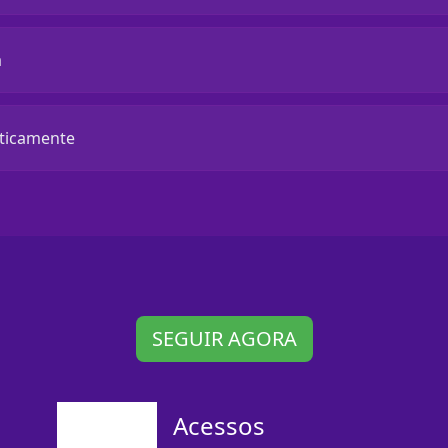
a
aticamente
SEGUIR AGORA
Acessos