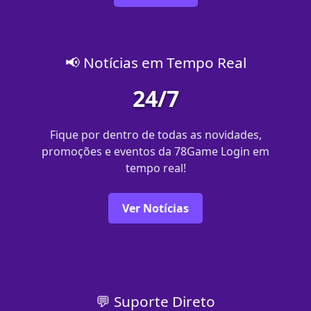
📢 Notícias em Tempo Real
24/7
Fique por dentro de todas as novidades,
promoções e eventos da 78Game Login em
tempo real!
Ver Notícias
💬 Suporte Direto