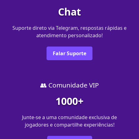
Chat
Suporte direto via Telegram, respostas rápidas e
atendimento personalizado!
Falar Suporte
👥 Comunidade VIP
1000+
Junte-se a uma comunidade exclusiva de
jogadores e compartilhe experiências!