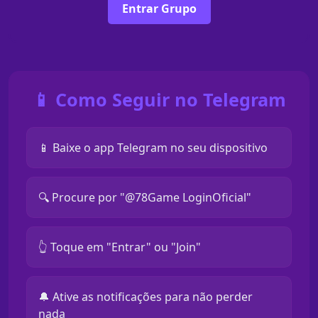
Entrar Grupo
📱 Como Seguir no Telegram
📱 Baixe o app Telegram no seu dispositivo
🔍 Procure por "@78Game LoginOficial"
👆 Toque em "Entrar" ou "Join"
🔔 Ative as notificações para não perder
nada