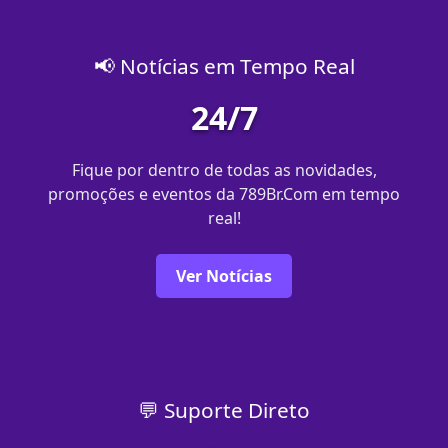
📢 Notícias em Tempo Real
24/7
Fique por dentro de todas as novidades,
promoções e eventos da 789Br.Com em tempo
real!
Ver Notícias
💬 Suporte Direto