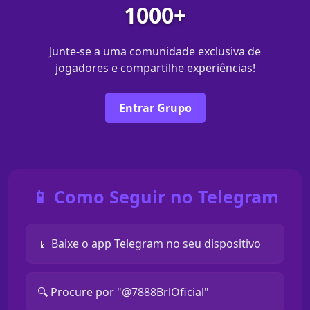
1000+
Junte-se a uma comunidade exclusiva de
jogadores e compartilhe experiências!
Entrar Grupo
📱 Como Seguir no Telegram
📱 Baixe o app Telegram no seu dispositivo
🔍 Procure por "@7888BrlOficial"