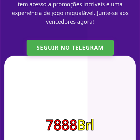
tem acesso a promoções incríveis e uma
experiência de jogo inigualável. Junte-se aos
vencedores agora!
SEGUIR NO TELEGRAM