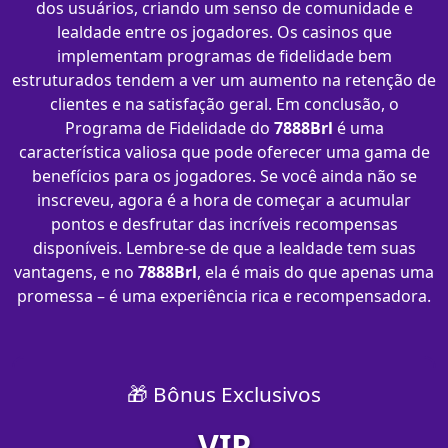
dos usuários, criando um senso de comunidade e
lealdade entre os jogadores. Os casinos que
implementam programas de fidelidade bem
estruturados tendem a ver um aumento na retenção de
clientes e na satisfação geral. Em conclusão, o
Programa de Fidelidade do
7888Brl
é uma
característica valiosa que pode oferecer uma gama de
benefícios para os jogadores. Se você ainda não se
inscreveu, agora é a hora de começar a acumular
pontos e desfrutar das incríveis recompensas
disponíveis. Lembre-se de que a lealdade tem suas
vantagens, e no
7888Brl
, ela é mais do que apenas uma
promessa – é uma experiência rica e recompensadora.
🎁 Bônus Exclusivos
VIP