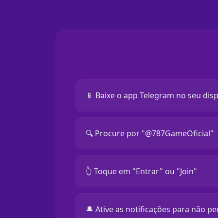
📱 Baixe o app Telegram no seu disp
🔍 Procure por "@787GameOficial"
👆 Toque em "Entrar" ou "Join"
🔔 Ative as notificações para não p