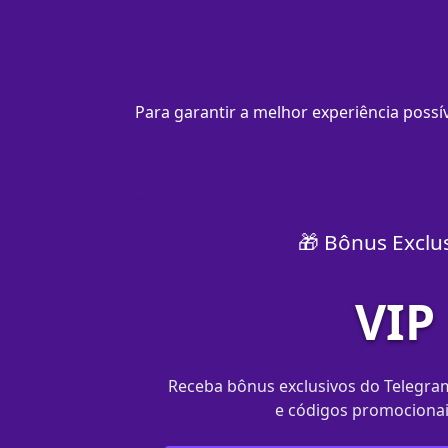
Para garantir a melhor experiência poss
🎁 Bônus Exclu
VIP
Receba bônus exclusivos do Telegra
e códigos promocionai