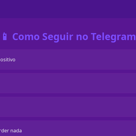
📱 Como Seguir no Telegram
ositivo
erder nada