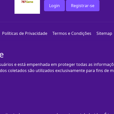
Login
Registrar-se
Políticas de Privacidade
Termos e Condições
Sitemap
de
usuários e está empenhada em proteger todas as informaçõ
os coletados são utilizados exclusivamente para fins de m