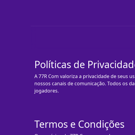
Políticas de Privacida
A 77R Com valoriza a privacidade de seus 
nossos canais de comunicação. Todos os dad
jogadores.
Termos e Condições