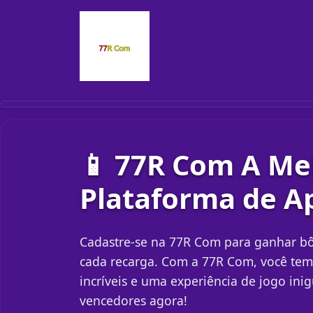
📱 77R Com A Me
Plataforma de A
Cadastre-se na 77R Com para ganhar b
cada recarga. Com a 77R Com, você te
incríveis e uma experiência de jogo inig
vencedores agora!