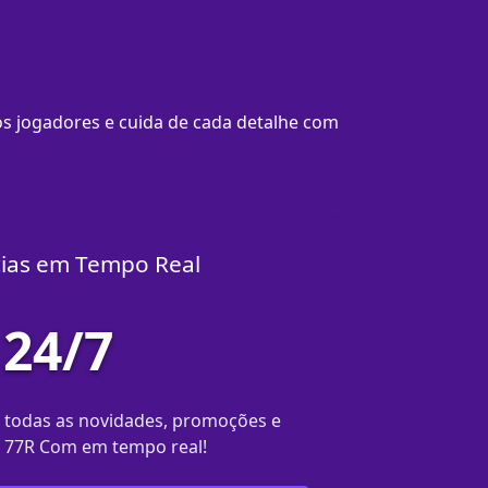
os jogadores e cuida de cada detalhe com
cias em Tempo Real
24/7
e todas as novidades, promoções e
 77R Com em tempo real!