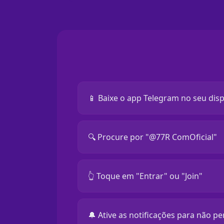
📱 Baixe o app Telegram no seu disp
🔍 Procure por "@77R ComOficial"
👆 Toque em "Entrar" ou "Join"
🔔 Ative as notificações para não p