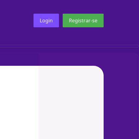
Login
Registrar-se