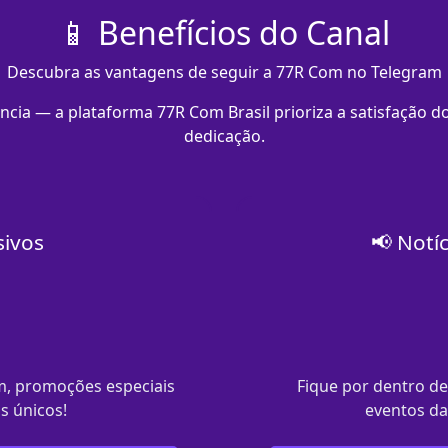
📱 Benefícios do Canal
Descubra as vantagens de seguir a 77R Com no Telegram
ia — a plataforma 77R Com Brasil prioriza a satisfação d
dedicação.
sivos
📢 Notí
m, promoções especiais
Fique por dentro d
s únicos!
eventos da