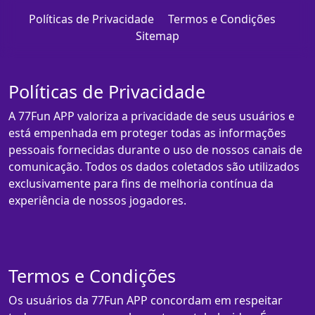
Políticas de Privacidade
Termos e Condições
Sitemap
Políticas de Privacidade
A 77Fun APP valoriza a privacidade de seus usuários e
está empenhada em proteger todas as informações
pessoais fornecidas durante o uso de nossos canais de
comunicação. Todos os dados coletados são utilizados
exclusivamente para fins de melhoria contínua da
experiência de nossos jogadores.
Termos e Condições
Os usuários da 77Fun APP concordam em respeitar