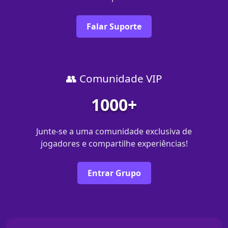
Falar Suporte
👥 Comunidade VIP
1000+
Junte-se a uma comunidade exclusiva de
jogadores e compartilhe experiências!
Entrar Grupo