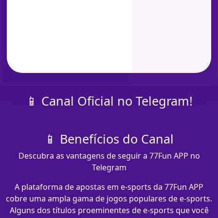
📱 Canal Oficial no Telegram!
📱 Benefícios do Canal
Descubra as vantagens de seguir a 77Fun APP no
Telegram
A plataforma de apostas em e-sports da 77Fun APP
cobre uma ampla gama de jogos populares de e-sports.
Alguns dos títulos proeminentes de e-sports que você