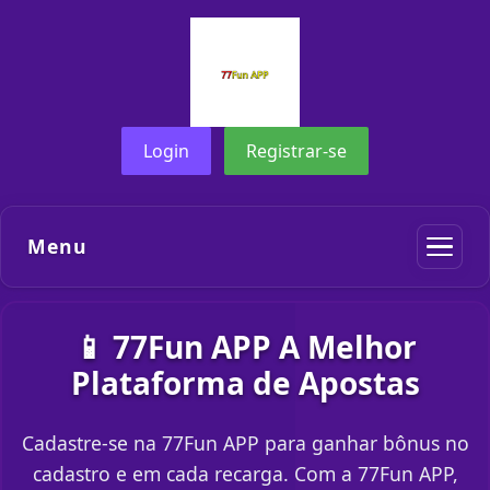
Login
Registrar-se
Menu
📱 77Fun APP A Melhor
Plataforma de Apostas
Cadastre-se na 77Fun APP para ganhar bônus no
cadastro e em cada recarga. Com a 77Fun APP,