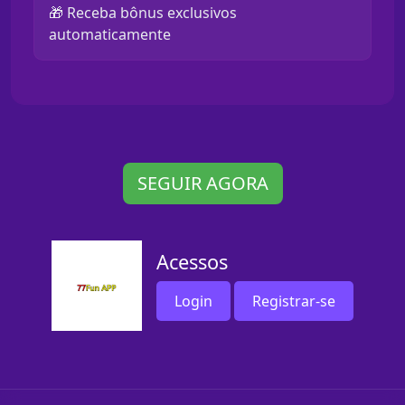
🎁 Receba bônus exclusivos
automaticamente
SEGUIR AGORA
Acessos
Login
Registrar-se