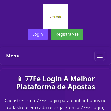
Login
Registrar-se
Menu
📱 77Fe Login A Melhor
Plataforma de Apostas
Cadastre-se na 77Fe Login para ganhar bônus no
cadastro e em cada recarga. Com a 77Fe Login,