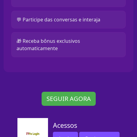
💬 Participe das conversas e interaja
🎁 Receba bônus exclusivos
automaticamente
SEGUIR AGORA
Acessos