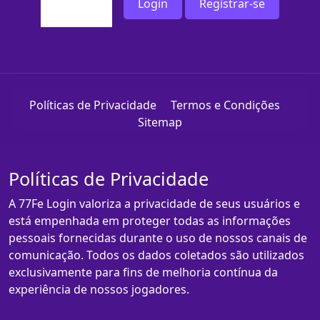
Login
Registrar-se
Políticas de Privacidade
Termos e Condições
Sitemap
Políticas de Privacidade
A 77Fe Login valoriza a privacidade de seus usuários e
está empenhada em proteger todas as informações
pessoais fornecidas durante o uso de nossos canais de
comunicação. Todos os dados coletados são utilizados
exclusivamente para fins de melhoria contínua da
experiência de nossos jogadores.