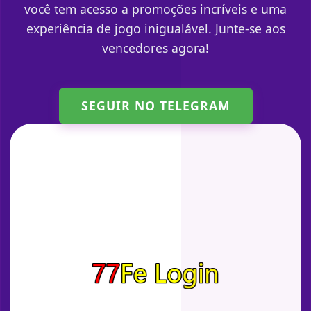
você tem acesso a promoções incríveis e uma
experiência de jogo inigualável. Junte-se aos
vencedores agora!
SEGUIR NO TELEGRAM