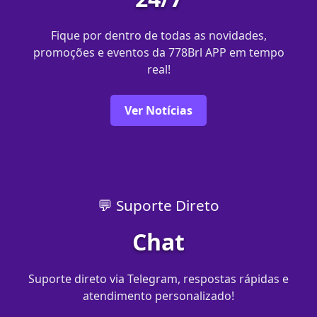
Fique por dentro de todas as novidades,
promoções e eventos da 778Brl APP em tempo
real!
Ver Notícias
💬 Suporte Direto
Chat
Suporte direto via Telegram, respostas rápidas e
atendimento personalizado!