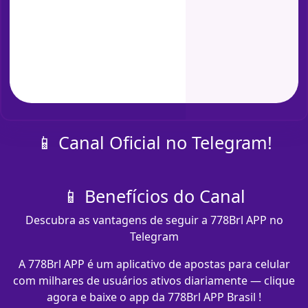
📱 Canal Oficial no Telegram!
📱 Benefícios do Canal
Descubra as vantagens de seguir a 778Brl APP no
Telegram
A 778Brl APP é um aplicativo de apostas para celular
com milhares de usuários ativos diariamente — clique
agora e baixe o app da 778Brl APP Brasil !