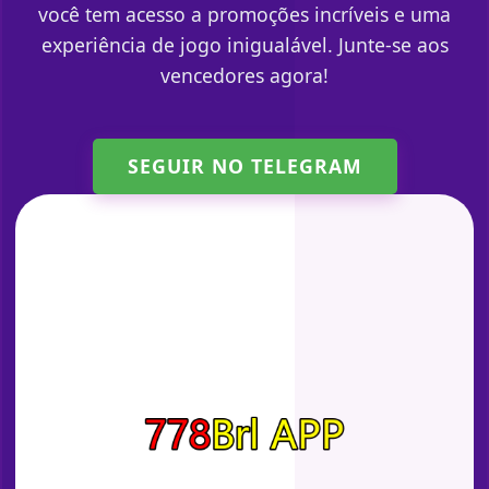
você tem acesso a promoções incríveis e uma
experiência de jogo inigualável. Junte-se aos
vencedores agora!
SEGUIR NO TELEGRAM