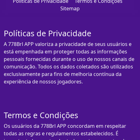
Políticas de Privacidade
Termos e Condições
Sitemap
Políticas de Privacidade
A 778Brl APP valoriza a privacidade de seus usuários e
está empenhada em proteger todas as informações
pessoais fornecidas durante o uso de nossos canais de
comunicação. Todos os dados coletados são utilizados
exclusivamente para fins de melhoria contínua da
experiência de nossos jogadores.
Termos e Condições
Os usuários da 778Brl APP concordam em respeitar
todas as regras e regulamentos estabelecidos. É