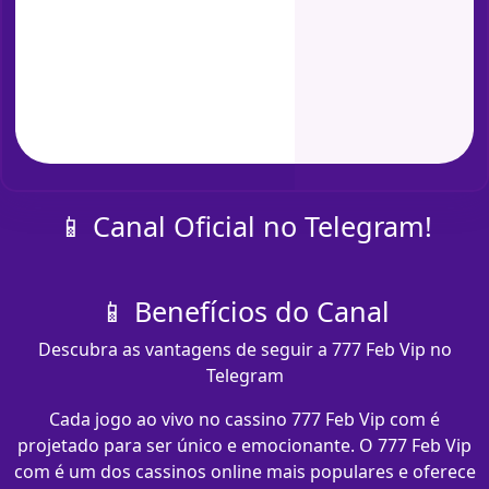
📱 Canal Oficial no Telegram!
📱 Benefícios do Canal
Descubra as vantagens de seguir a 777 Feb Vip no
Telegram
Cada jogo ao vivo no cassino 777 Feb Vip com​ é
projetado para ser único e emocionante. O 777 Feb Vip
com​ é um dos cassinos online mais populares e oferece