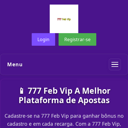
Login
Registrar-se
Menu
📱 777 Feb Vip A Melhor
Plataforma de Apostas
Cadastre-se na 777 Feb Vip para ganhar bônus no
cadastro e em cada recarga. Com a 777 Feb Vip,