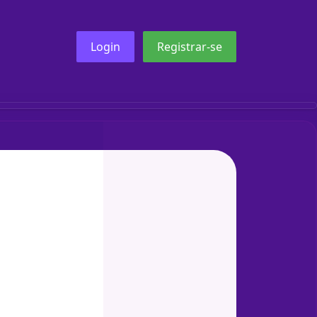
Login
Registrar-se