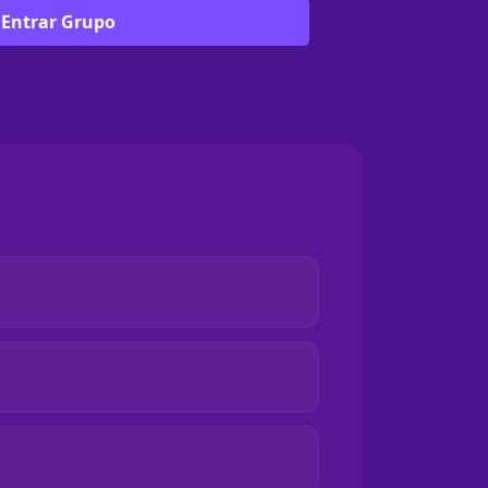
Entrar Grupo