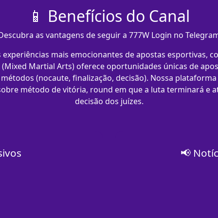
📱 Benefícios do Canal
Descubra as vantagens de seguir a 777W Login no Telegra
experiências mais emocionantes de apostas esportivas, 
ixed Martial Arts) oferece oportunidades únicas de apostas
es métodos (nocaute, finalização, decisão). Nossa platafor
obre método de vitória, round em que a luta terminará e at
decisão dos juízes.
sivos
📢 Notí