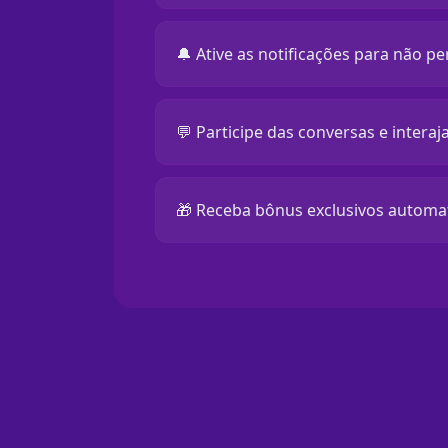
🔔 Ative as notificações para não p
💬 Participe das conversas e interaj
🎁 Receba bônus exclusivos autom