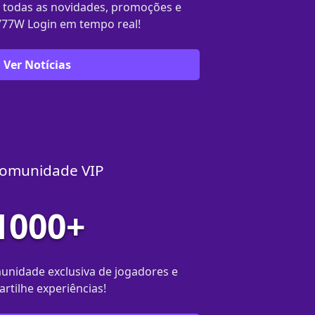
e todas as novidades, promoções e
777W Login em tempo real!
Ver Notícias
Comunidade VIP
1000+
unidade exclusiva de jogadores e
rtilhe experiências!