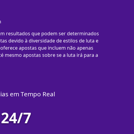
m
com resultados que podem ser determinados
 devido à diversidade de estilos de luta e
ma oferece apostas que incluem não apenas
é mesmo apostas sobre se a luta irá para a
cias em Tempo Real
24/7