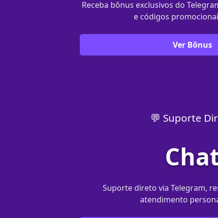
Receba bônus exclusivos do Telegra
e códigos promocionai
Ver Bônus
💬 Suporte Di
Cha
Suporte direto via Telegram, r
atendimento persona