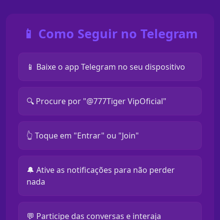
📱 Como Seguir no Telegram
📱 Baixe o app Telegram no seu dispositivo
🔍 Procure por "@777Tiger VipOficial"
👆 Toque em "Entrar" ou "Join"
🔔 Ative as notificações para não perder
nada
💬 Participe das conversas e interaja