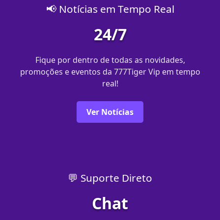
📢 Notícias em Tempo Real
24/7
Fique por dentro de todas as novidades,
promoções e eventos da 777Tiger Vip em tempo
real!
Ver Notícias
💬 Suporte Direto
Chat