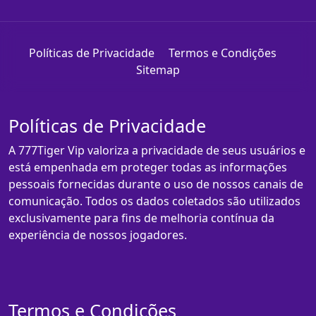
Políticas de Privacidade
Termos e Condições
Sitemap
Políticas de Privacidade
A 777Tiger Vip valoriza a privacidade de seus usuários e
está empenhada em proteger todas as informações
pessoais fornecidas durante o uso de nossos canais de
comunicação. Todos os dados coletados são utilizados
exclusivamente para fins de melhoria contínua da
experiência de nossos jogadores.
Termos e Condições