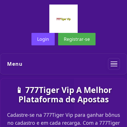
Login
Registrar-se
Menu
📱 777Tiger Vip A Melhor
Plataforma de Apostas
Cadastre-se na 777Tiger Vip para ganhar bônus
no cadastro e em cada recarga. Com a 777Tiger