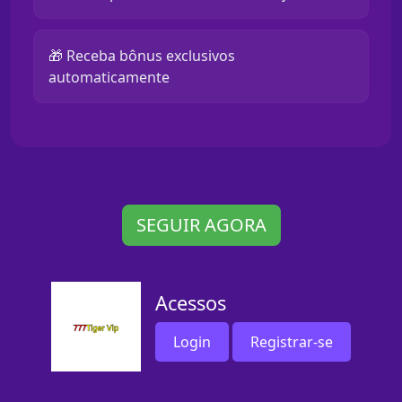
🎁 Receba bônus exclusivos
automaticamente
SEGUIR AGORA
Acessos
Login
Registrar-se