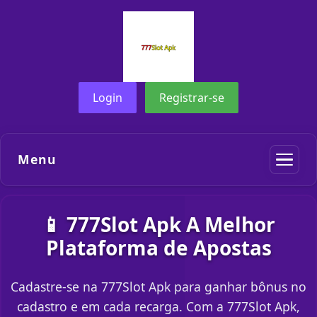
Login
Registrar-se
Menu
📱 777Slot Apk A Melhor
Plataforma de Apostas
Cadastre-se na 777Slot Apk para ganhar bônus no
cadastro e em cada recarga. Com a 777Slot Apk,