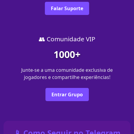
Falar Suporte
👥 Comunidade VIP
1000+
Junte-se a uma comunidade exclusiva de
jogadores e compartilhe experiências!
Entrar Grupo
📱 Como Seguir no Telegram