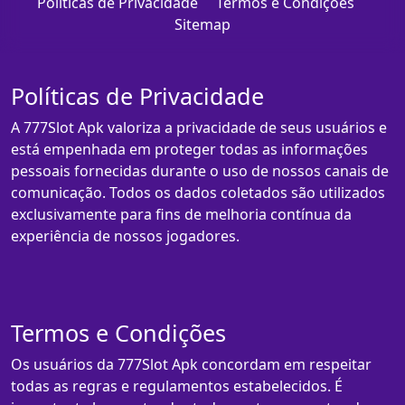
Políticas de Privacidade
Termos e Condições
Sitemap
Políticas de Privacidade
A 777Slot Apk valoriza a privacidade de seus usuários e
está empenhada em proteger todas as informações
pessoais fornecidas durante o uso de nossos canais de
comunicação. Todos os dados coletados são utilizados
exclusivamente para fins de melhoria contínua da
experiência de nossos jogadores.
Termos e Condições
Os usuários da 777Slot Apk concordam em respeitar
todas as regras e regulamentos estabelecidos. É