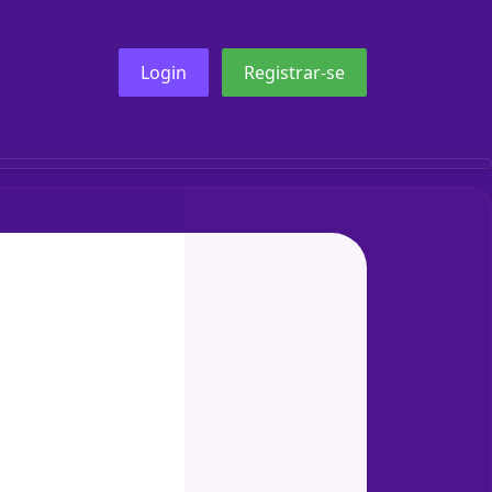
Login
Registrar-se