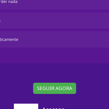
erder nada
a
aticamente
SEGUIR AGORA