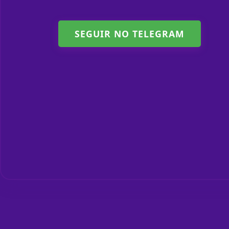
SEGUIR NO TELEGRAM