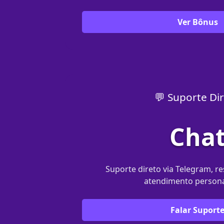
Ver Bônus
💬 Suporte Di
Cha
Suporte direto via Telegram, r
atendimento persona
Falar Suport