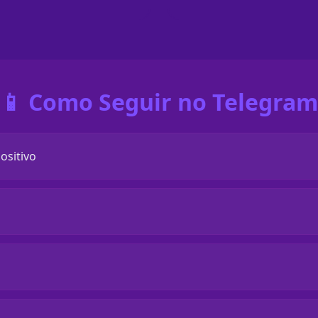
📱 Como Seguir no Telegram
ositivo