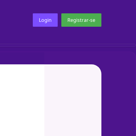
Login
Registrar-se