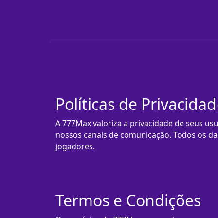
Políticas de Privacida
A 777Max valoriza a privacidade de seus u
nossos canais de comunicação. Todos os dad
jogadores.
Termos e Condições