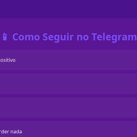
📱 Como Seguir no Telegram
ositivo
erder nada