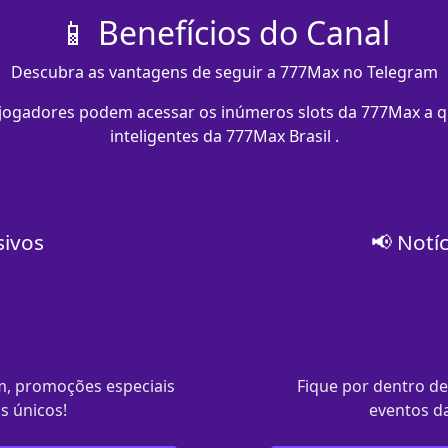
📱 Benefícios do Canal
Descubra as vantagens de seguir a 777Max no Telegram
jogadores podem acessar os inúmeros slots da 777Max a q
inteligentes da 777Max Brasil .
sivos
📢 Notí
m, promoções especiais
Fique por dentro d
s únicos!
eventos d