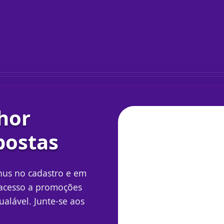
hor
postas
nus no cadastro e em
 acesso a promoções
ualável. Junte-se aos