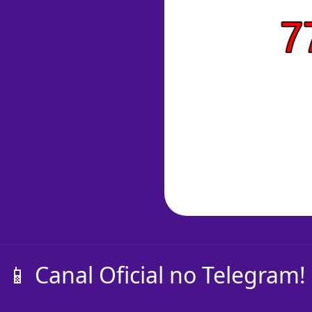
📱 Canal Oficial no Telegram!