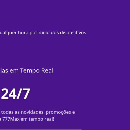
ualquer hora por meio dos dispositivos
cias em Tempo Real
24/7
e todas as novidades, promoções e
a 777Max em tempo real!