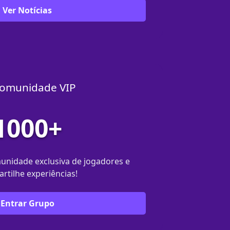
Ver Notícias
Comunidade VIP
1000+
unidade exclusiva de jogadores e
rtilhe experiências!
Entrar Grupo