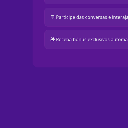
💬 Participe das conversas e interaj
🎁 Receba bônus exclusivos autom