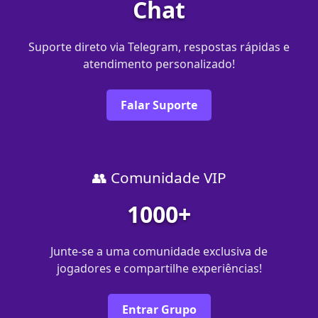
Chat
Suporte direto via Telegram, respostas rápidas e
atendimento personalizado!
Falar Suporte
👥 Comunidade VIP
1000+
Junte-se a uma comunidade exclusiva de
jogadores e compartilhe experiências!
Entrar Grupo