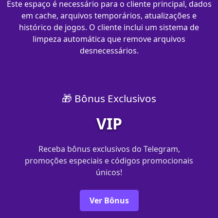
Este espaço é necessário para o cliente principal, dados
em cache, arquivos temporários, atualizações e
histórico de jogos. O cliente inclui um sistema de
limpeza automática que remove arquivos
desnecessários.
🎁 Bônus Exclusivos
VIP
Receba bônus exclusivos do Telegram,
promoções especiais e códigos promocionais
únicos!
Ver Bônus