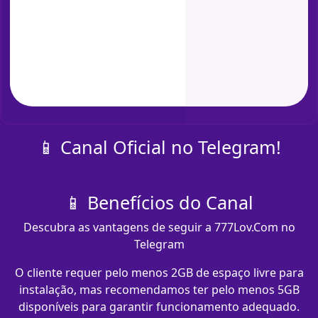
📱 Canal Oficial no Telegram!
📱 Benefícios do Canal
Descubra as vantagens de seguir a 777Lov.Com no
Telegram
O cliente requer pelo menos 2GB de espaço livre para
instalação, mas recomendamos ter pelo menos 5GB
disponíveis para garantir funcionamento adequado.