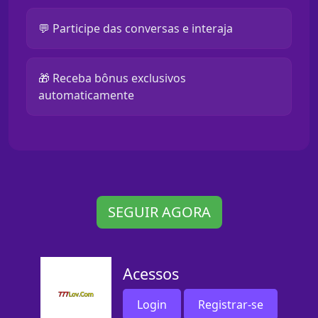
💬 Participe das conversas e interaja
🎁 Receba bônus exclusivos
automaticamente
SEGUIR AGORA
Acessos
Login
Registrar-se