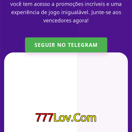
você tem acesso a promoções incríveis e uma
experiência de jogo inigualável. Junte-se aos
vencedores agora!
SEGUIR NO TELEGRAM