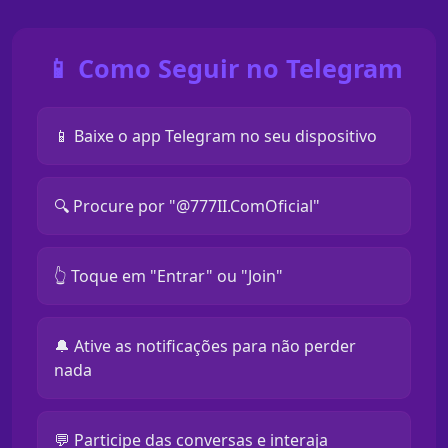
📱 Como Seguir no Telegram
📱 Baixe o app Telegram no seu dispositivo
🔍 Procure por "@777II.ComOficial"
👆 Toque em "Entrar" ou "Join"
🔔 Ative as notificações para não perder
nada
💬 Participe das conversas e interaja