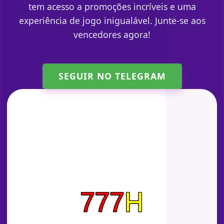
tem acesso a promoções incríveis e uma
experiência de jogo inigualável. Junte-se aos
vencedores agora!
SEGUIR NO TELEGRAM