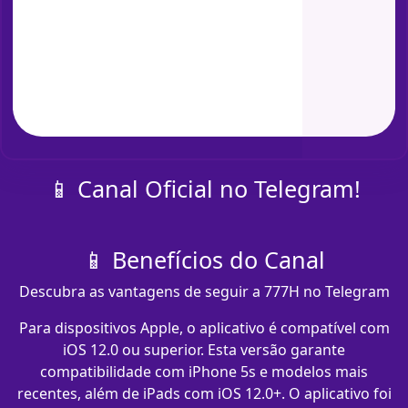
📱 Canal Oficial no Telegram!
📱 Benefícios do Canal
Descubra as vantagens de seguir a 777H no Telegram
Para dispositivos Apple, o aplicativo é compatível com
iOS 12.0 ou superior. Esta versão garante
compatibilidade com iPhone 5s e modelos mais
recentes, além de iPads com iOS 12.0+. O aplicativo foi