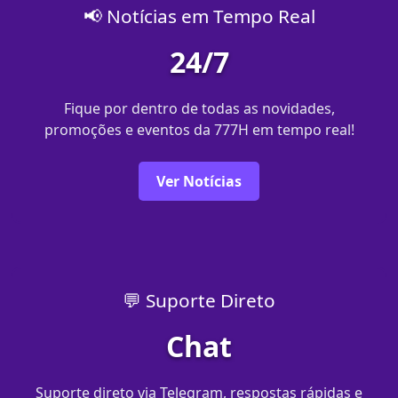
📢 Notícias em Tempo Real
24/7
Fique por dentro de todas as novidades,
promoções e eventos da 777H em tempo real!
Ver Notícias
💬 Suporte Direto
Chat
Suporte direto via Telegram, respostas rápidas e