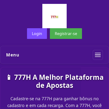
Login
Registrar-se
Menu
📱 777H A Melhor Plataforma
de Apostas
Cadastre-se na 777H para ganhar bônus no
cadastro e em cada recarga. Com a 777H, você