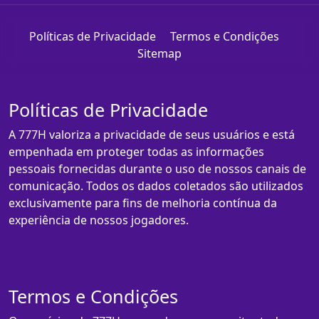
Políticas de Privacidade
Termos e Condições
Sitemap
Políticas de Privacidade
A 777H valoriza a privacidade de seus usuários e está
empenhada em proteger todas as informações
pessoais fornecidas durante o uso de nossos canais de
comunicação. Todos os dados coletados são utilizados
exclusivamente para fins de melhoria contínua da
experiência de nossos jogadores.
Termos e Condições