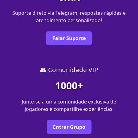
Suporte direto via Telegram, respostas rápidas e
atendimento personalizado!
Falar Suporte
👥 Comunidade VIP
1000+
Junte-se a uma comunidade exclusiva de
jogadores e compartilhe experiências!
Entrar Grupo