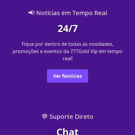
📢 Notícias em Tempo Real
24/7
Fique por dentro de todas as novidades,
promoções e eventos da 777Gold Vip em tempo
real!
Ver Notícias
💬 Suporte Direto
Chat