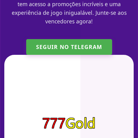
tem acesso a promoções incríveis e uma
experiência de jogo inigualável. Junte-se aos
vencedores agora!
SEGUIR NO TELEGRAM