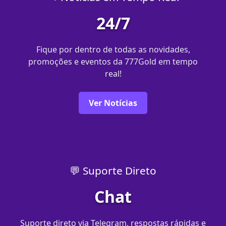
24/7
Fique por dentro de todas as novidades,
promoções e eventos da 777Gold em tempo
real!
Ver Notícias
💬 Suporte Direto
Chat
Suporte direto via Telegram, respostas rápidas e