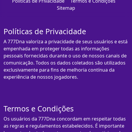
Políticas de Privacidade
Termos e Condições
Sitemap
Políticas de Privacidade
A 777Dna valoriza a privacidade de seus usuários e está
empenhada em proteger todas as informações
pessoais fornecidas durante o uso de nossos canais de
comunicação. Todos os dados coletados são utilizados
exclusivamente para fins de melhoria contínua da
experiência de nossos jogadores.
Termos e Condições
Os usuários da 777Dna concordam em respeitar todas
as regras e regulamentos estabelecidos. É importante