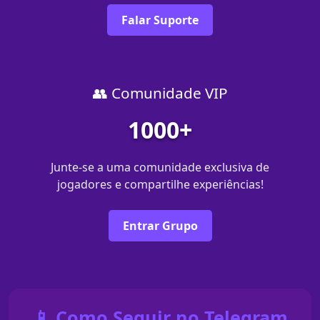
Falar Suporte
👥 Comunidade VIP
1000+
Junte-se a uma comunidade exclusiva de
jogadores e compartilhe experiências!
Entrar Grupo
📱 Como Seguir no Telegram