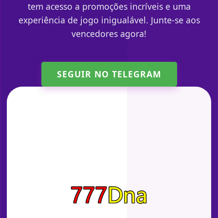
tem acesso a promoções incríveis e uma
experiência de jogo inigualável. Junte-se aos
vencedores agora!
SEGUIR NO TELEGRAM