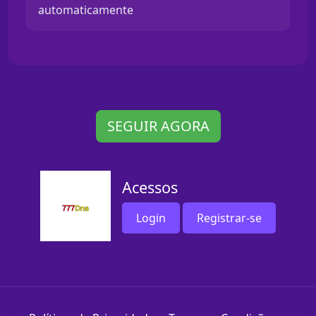
automaticamente
SEGUIR AGORA
Acessos
Login
Registrar-se