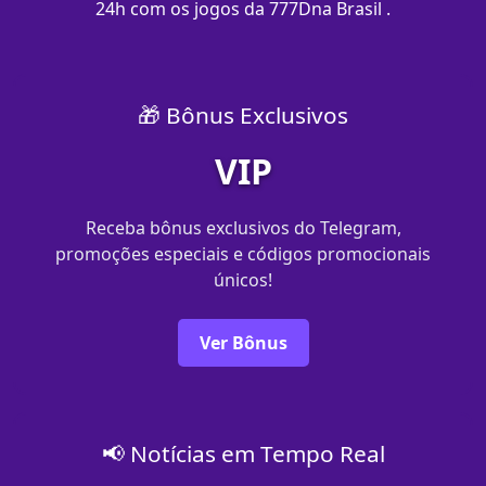
24h com os jogos da 777Dna Brasil .
🎁 Bônus Exclusivos
VIP
Receba bônus exclusivos do Telegram,
promoções especiais e códigos promocionais
únicos!
Ver Bônus
📢 Notícias em Tempo Real