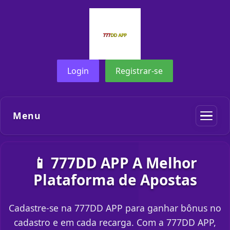
Login
Registrar-se
Menu
📱 777DD APP A Melhor
Plataforma de Apostas
Cadastre-se na 777DD APP para ganhar bônus no
cadastro e em cada recarga. Com a 777DD APP,