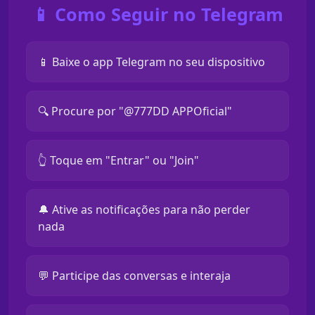
📱 Como Seguir no Telegram
📱 Baixe o app Telegram no seu dispositivo
🔍 Procure por "@777DD APPOficial"
👆 Toque em "Entrar" ou "Join"
🔔 Ative as notificações para não perder
nada
💬 Participe das conversas e interaja