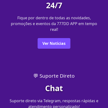
24/7
Fique por dentro de todas as novidades,
promoções e eventos da 777DD APP em tempo
real!
Ver Notícias
💬 Suporte Direto
Chat
Suporte direto via Telegram, respostas rápidas e
atendimento personalizado!