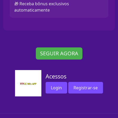
🎁 Receba bônus exclusivos
automaticamente
SEGUIR AGORA
Acessos
Login
Registrar-se