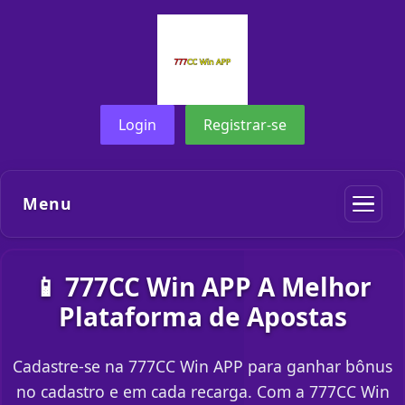
Login
Registrar-se
Menu
📱 777CC Win APP A Melhor
Plataforma de Apostas
Cadastre-se na 777CC Win APP para ganhar bônus
no cadastro e em cada recarga. Com a 777CC Win