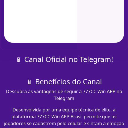
📱 Canal Oficial no Telegram!
📱 Benefícios do Canal
Descubra as vantagens de seguir a 777CC Win APP no
Telegram
Desenvolvida por uma equipe técnica de elite, a
plataforma 777CC Win APP Brasil permite que os
jogadores se cadastrem pelo celular e sintam a emoção