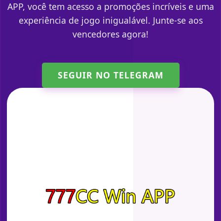
APP, você tem acesso a promoções incríveis e uma
experiência de jogo inigualável. Junte-se aos
vencedores agora!
SEGUIR NO TELEGRAM