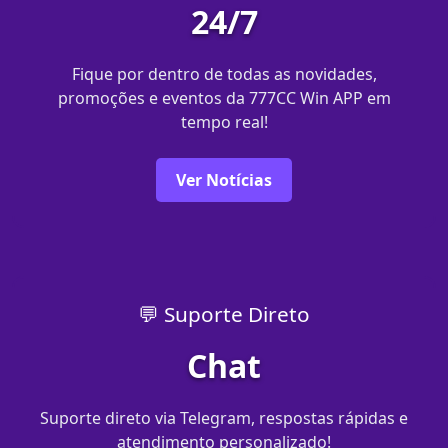
24/7
Fique por dentro de todas as novidades,
promoções e eventos da 777CC Win APP em
tempo real!
Ver Notícias
💬 Suporte Direto
Chat
Suporte direto via Telegram, respostas rápidas e
atendimento personalizado!