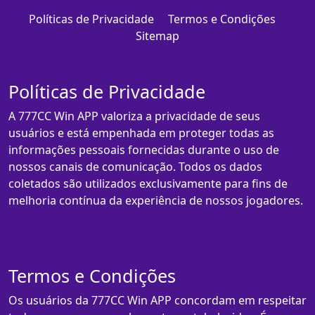
Políticas de Privacidade
Termos e Condições
Sitemap
Políticas de Privacidade
A 777CC Win APP valoriza a privacidade de seus
usuários e está empenhada em proteger todas as
informações pessoais fornecidas durante o uso de
nossos canais de comunicação. Todos os dados
coletados são utilizados exclusivamente para fins de
melhoria contínua da experiência de nossos jogadores.
Termos e Condições
Os usuários da 777CC Win APP concordam em respeitar