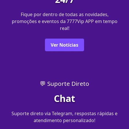
Fique por dentro de todas as novidades,
promoções e eventos da 7777Vip APP em tempo
real!
Ver Notícias
💬 Suporte Direto
Chat
Suporte direto via Telegram, respostas rápidas e
atendimento personalizado!