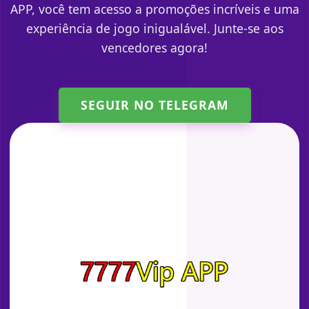
APP, você tem acesso a promoções incríveis e uma
experiência de jogo inigualável. Junte-se aos
vencedores agora!
SEGUIR NO TELEGRAM