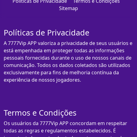
Políticas de Privacidade
Termos e Condições
Sitemap
Políticas de Privacidade
A 7777Vip APP valoriza a privacidade de seus usuários e
está empenhada em proteger todas as informações
pessoais fornecidas durante o uso de nossos canais de
comunicação. Todos os dados coletados são utilizados
exclusivamente para fins de melhoria contínua da
experiência de nossos jogadores.
Termos e Condições
Os usuários da 7777Vip APP concordam em respeitar
todas as regras e regulamentos estabelecidos. É