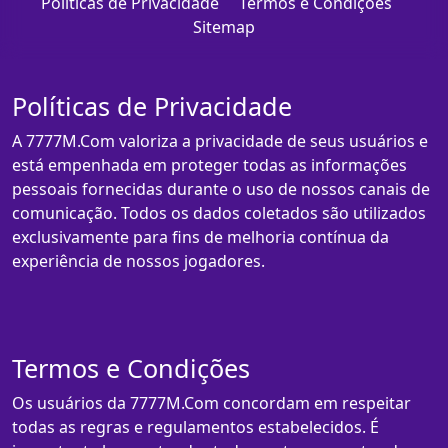
Políticas de Privacidade
Termos e Condições
Sitemap
Políticas de Privacidade
A 7777M.Com valoriza a privacidade de seus usuários e
está empenhada em proteger todas as informações
pessoais fornecidas durante o uso de nossos canais de
comunicação. Todos os dados coletados são utilizados
exclusivamente para fins de melhoria contínua da
experiência de nossos jogadores.
Termos e Condições
Os usuários da 7777M.Com concordam em respeitar
todas as regras e regulamentos estabelecidos. É