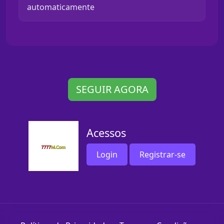
automaticamente
SEGUIR AGORA
Acessos
Login
Registrar-se