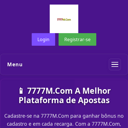
Login
Registrar-se
Menu
📱 7777M.Com A Melhor
Plataforma de Apostas
Cadastre-se na 7777M.Com para ganhar bônus no
cadastro e em cada recarga. Com a 7777M.Com,