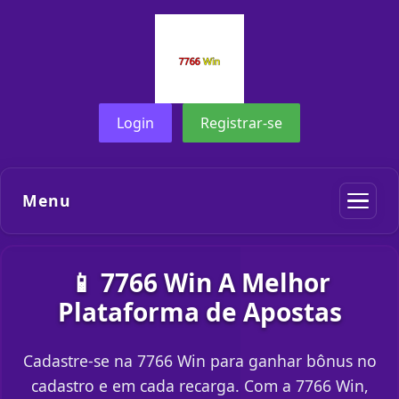
Login
Registrar-se
Menu
📱 7766 Win A Melhor
Plataforma de Apostas
Cadastre-se na 7766 Win para ganhar bônus no
cadastro e em cada recarga. Com a 7766 Win,