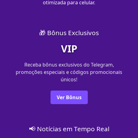
otimizada para celular.
🎁 Bônus Exclusivos
VIP
Receba bônus exclusivos do Telegram,
promoções especiais e códigos promocionais
únicos!
Ver Bônus
📢 Notícias em Tempo Real