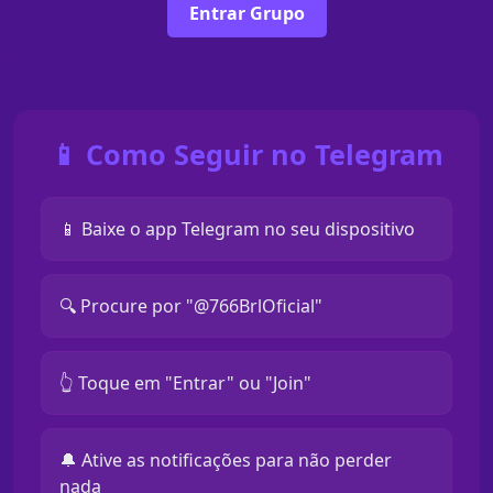
Entrar Grupo
📱 Como Seguir no Telegram
📱 Baixe o app Telegram no seu dispositivo
🔍 Procure por "@766BrlOficial"
👆 Toque em "Entrar" ou "Join"
🔔 Ative as notificações para não perder
nada