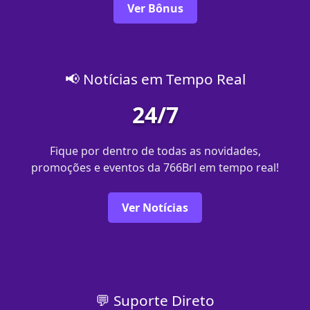
Ver Bônus
📢 Notícias em Tempo Real
24/7
Fique por dentro de todas as novidades,
promoções e eventos da 766Brl em tempo real!
Ver Notícias
💬 Suporte Direto