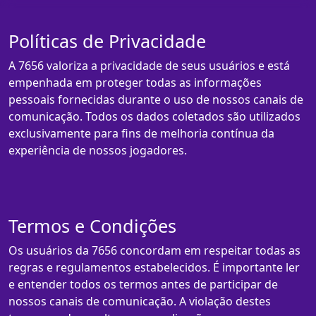
Políticas de Privacidade
A 7656 valoriza a privacidade de seus usuários e está
empenhada em proteger todas as informações
pessoais fornecidas durante o uso de nossos canais de
comunicação. Todos os dados coletados são utilizados
exclusivamente para fins de melhoria contínua da
experiência de nossos jogadores.
Termos e Condições
Os usuários da 7656 concordam em respeitar todas as
regras e regulamentos estabelecidos. É importante ler
e entender todos os termos antes de participar de
nossos canais de comunicação. A violação destes