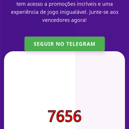
tem acesso a promoções incríveis e uma
experiência de jogo inigualável. Junte-se aos
vencedores agora!
SEGUIR NO TELEGRAM