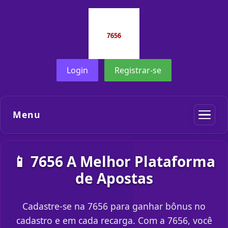
Login
Registrar-se
Menu
📱 7656 A Melhor Plataforma
de Apostas
Cadastre-se na 7656 para ganhar bônus no
cadastro e em cada recarga. Com a 7656, você