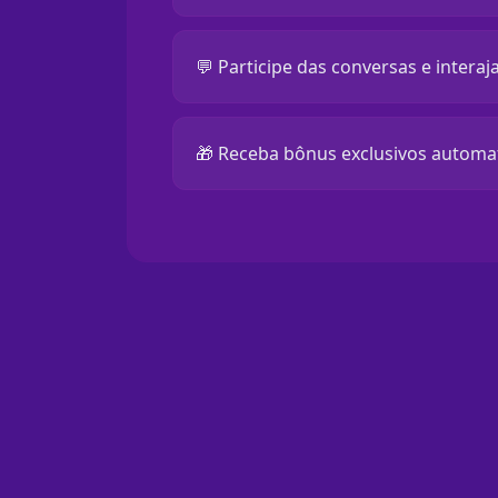
💬 Participe das conversas e interaj
🎁 Receba bônus exclusivos autom