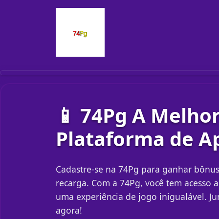
📱 74Pg A Melho
Plataforma de A
Cadastre-se na 74Pg para ganhar bônus
recarga. Com a 74Pg, você tem acesso a
uma experiência de jogo inigualável. J
agora!