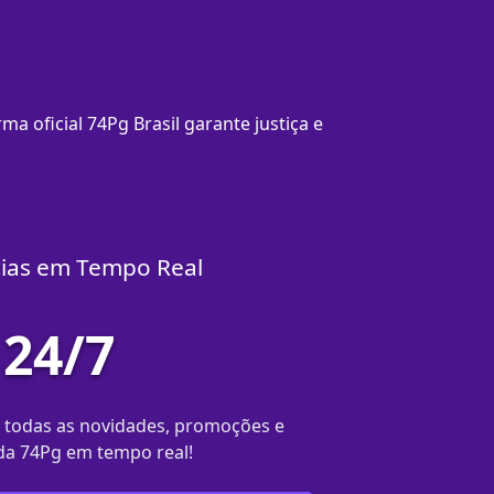
 oficial 74Pg Brasil garante justiça e
cias em Tempo Real
24/7
e todas as novidades, promoções e
da 74Pg em tempo real!