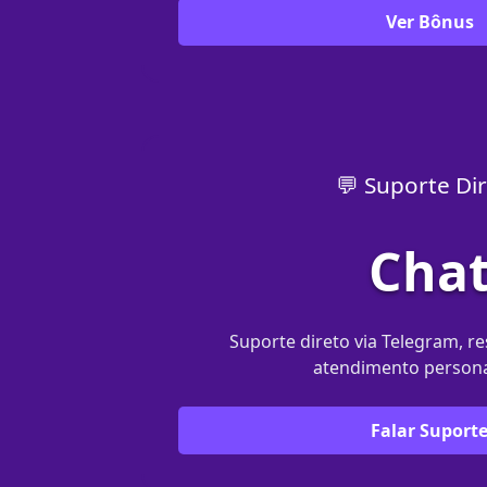
Ver Bônus
💬 Suporte Di
Cha
Suporte direto via Telegram, r
atendimento persona
Falar Suport