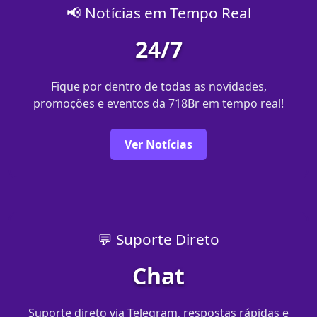
📢 Notícias em Tempo Real
24/7
Fique por dentro de todas as novidades,
promoções e eventos da 718Br em tempo real!
Ver Notícias
💬 Suporte Direto
Chat
Suporte direto via Telegram, respostas rápidas e