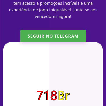
tem acesso a promoções incríveis e uma
experiência de jogo inigualável. Junte-se aos
vencedores agora!
SEGUIR NO TELEGRAM