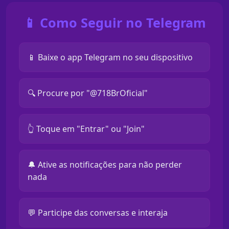
📱 Como Seguir no Telegram
📱 Baixe o app Telegram no seu dispositivo
🔍 Procure por "@718BrOficial"
👆 Toque em "Entrar" ou "Join"
🔔 Ative as notificações para não perder
nada
💬 Participe das conversas e interaja