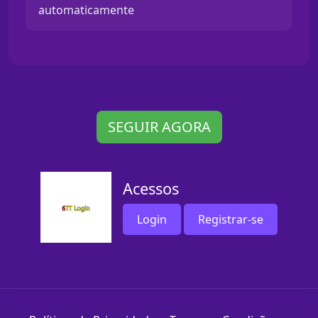
automaticamente
SEGUIR AGORA
Acessos
Login
Registrar-se