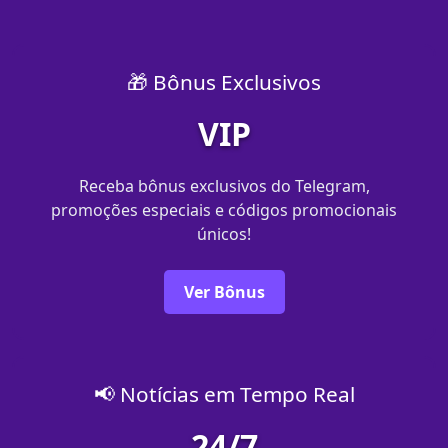
🎁 Bônus Exclusivos
VIP
Receba bônus exclusivos do Telegram,
promoções especiais e códigos promocionais
únicos!
Ver Bônus
📢 Notícias em Tempo Real
24/7