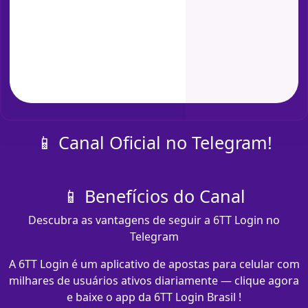
📱 Canal Oficial no Telegram!
📱 Benefícios do Canal
Descubra as vantagens de seguir a 6TT Login no
Telegram
A 6TT Login é um aplicativo de apostas para celular com
milhares de usuários ativos diariamente — clique agora
e baixe o app da 6TT Login Brasil !