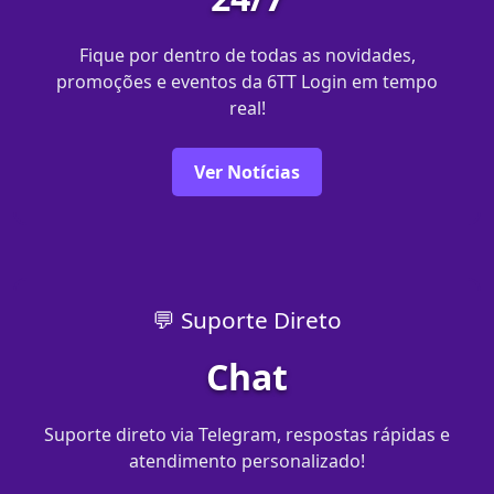
Fique por dentro de todas as novidades,
promoções e eventos da 6TT Login em tempo
real!
Ver Notícias
💬 Suporte Direto
Chat
Suporte direto via Telegram, respostas rápidas e
atendimento personalizado!