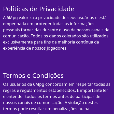
Políticas de Privacidade
A 6Mpg valoriza a privacidade de seus usuários e está
empenhada em proteger todas as informações
pessoais fornecidas durante o uso de nossos canais de
comunicação. Todos os dados coletados são utilizados
exclusivamente para fins de melhoria contínua da
experiência de nossos jogadores.
Termos e Condições
Os usuários da 6Mpg concordam em respeitar todas as
regras e regulamentos estabelecidos. É importante ler
e entender todos os termos antes de participar de
nossos canais de comunicação. A violação destes
termos pode resultar em penalizações ou na