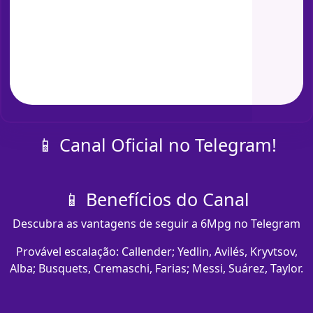
📱 Canal Oficial no Telegram!
📱 Benefícios do Canal
Descubra as vantagens de seguir a 6Mpg no Telegram
Provável escalação: Callender; Yedlin, Avilés, Kryvtsov,
Alba; Busquets, Cremaschi, Farias; Messi, Suárez, Taylor.