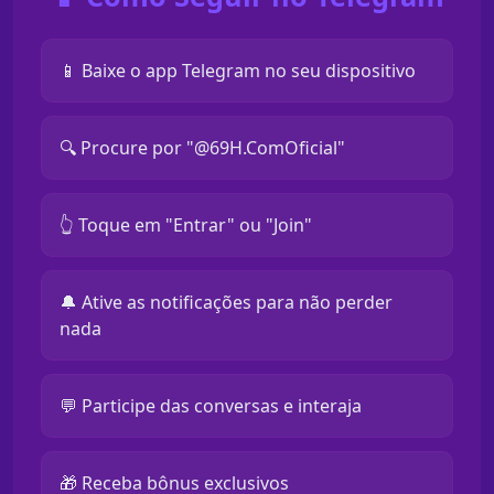
📱 Baixe o app Telegram no seu dispositivo
🔍 Procure por "@69H.ComOficial"
👆 Toque em "Entrar" ou "Join"
🔔 Ative as notificações para não perder
nada
💬 Participe das conversas e interaja
🎁 Receba bônus exclusivos