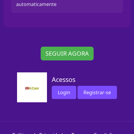
automaticamente
SEGUIR AGORA
Acessos
Login
Registrar-se