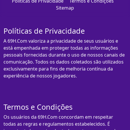
Políticas de Privacidade
Termos e Condições
Sitemap
Políticas de Privacidade
A 69H.Com valoriza a privacidade de seus usuários e
está empenhada em proteger todas as informações
pessoais fornecidas durante o uso de nossos canais de
comunicação. Todos os dados coletados são utilizados
exclusivamente para fins de melhoria contínua da
experiência de nossos jogadores.
Termos e Condições
Os usuários da 69H.Com concordam em respeitar
todas as regras e regulamentos estabelecidos. É