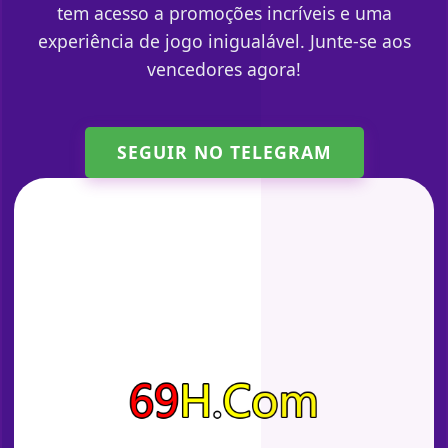
tem acesso a promoções incríveis e uma
experiência de jogo inigualável. Junte-se aos
vencedores agora!
SEGUIR NO TELEGRAM