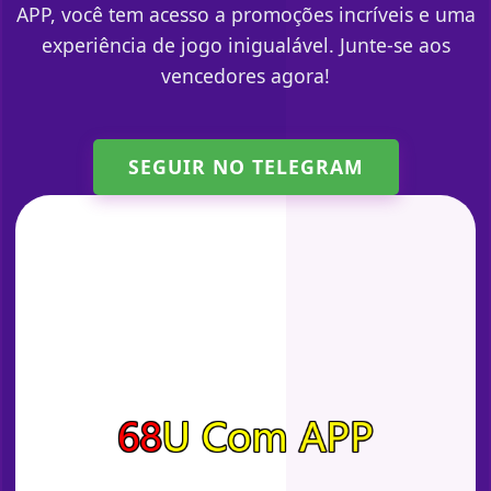
APP, você tem acesso a promoções incríveis e uma
experiência de jogo inigualável. Junte-se aos
vencedores agora!
SEGUIR NO TELEGRAM