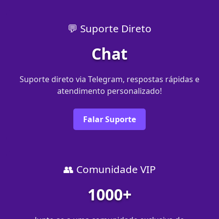
💬 Suporte Direto
Chat
Suporte direto via Telegram, respostas rápidas e
atendimento personalizado!
Falar Suporte
👥 Comunidade VIP
1000+