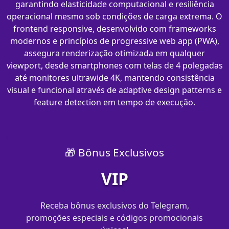
garantindo elasticidade computacional e resiliência
operacional mesmo sob condições de carga extrema. O
frontend responsive, desenvolvido com frameworks
modernos e princípios de progressive web app (PWA),
assegura renderização otimizada em qualquer
viewport, desde smartphones com telas de 4 polegadas
até monitores ultrawide 4K, mantendo consistência
visual e funcional através de adaptive design patterns e
feature detection em tempo de execução.
🎁 Bônus Exclusivos
VIP
Receba bônus exclusivos do Telegram,
promoções especiais e códigos promocionais