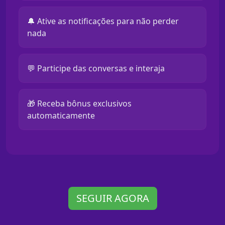
🔔 Ative as notificações para não perder
nada
💬 Participe das conversas e interaja
🎁 Receba bônus exclusivos
automaticamente
SEGUIR AGORA