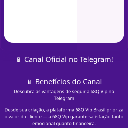
📱 Canal Oficial no Telegram!
📱 Benefícios do Canal
Descubra as vantagens de seguir a 68Q Vip no
Telegram
Desde sua criação, a plataforma 68Q Vip Brasil prioriza
o valor do cliente — a 68Q Vip garante satisfação tanto
emocional quanto financeira.