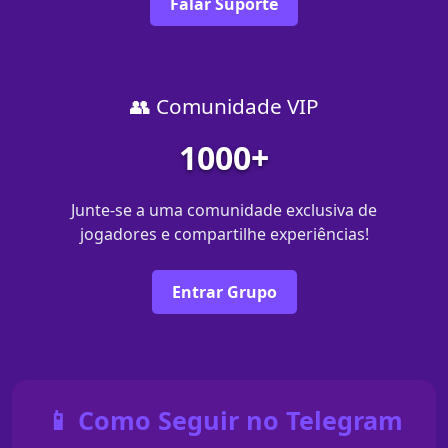
Falar Suporte
👥 Comunidade VIP
1000+
Junte-se a uma comunidade exclusiva de
jogadores e compartilhe experiências!
Entrar Grupo
📱 Como Seguir no Telegram