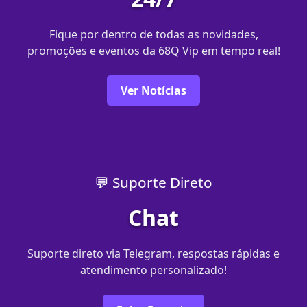
Fique por dentro de todas as novidades,
promoções e eventos da 68Q Vip em tempo real!
Ver Notícias
💬 Suporte Direto
Chat
Suporte direto via Telegram, respostas rápidas e
atendimento personalizado!