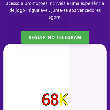
acesso a promoções incríveis e uma experiência
de jogo inigualável. Junte-se aos vencedores
agora!
SEGUIR NO TELEGRAM