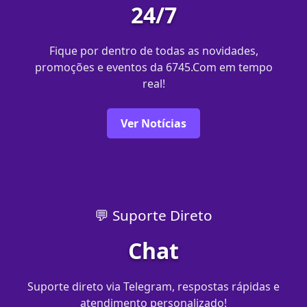
24/7
Fique por dentro de todas as novidades,
promoções e eventos da 6745.Com em tempo
real!
Ver Notícias
💬 Suporte Direto
Chat
Suporte direto via Telegram, respostas rápidas e
atendimento personalizado!