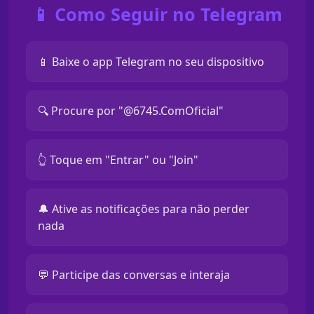
📱 Como Seguir no Telegram
📱 Baixe o app Telegram no seu dispositivo
🔍 Procure por "@6745.ComOficial"
👆 Toque em "Entrar" ou "Join"
🔔 Ative as notificações para não perder
nada
💬 Participe das conversas e interaja