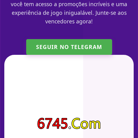
você tem acesso a promoções incríveis e uma
experiência de jogo inigualável. Junte-se aos
vencedores agora!
SEGUIR NO TELEGRAM