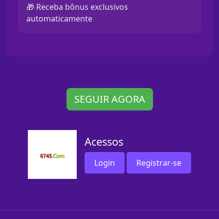
🎁 Receba bônus exclusivos
automaticamente
SEGUIR AGORA
Acessos
Login
Registrar-se