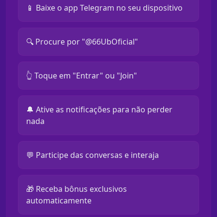
📱 Baixe o app Telegram no seu dispositivo
🔍 Procure por "@66UbOficial"
👆 Toque em "Entrar" ou "Join"
🔔 Ative as notificações para não perder
nada
💬 Participe das conversas e interaja
🎁 Receba bônus exclusivos
automaticamente