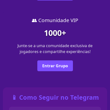
👥 Comunidade VIP
1000+
Junte-se a uma comunidade exclusiva de
jogadores e compartilhe experiências!
Entrar Grupo
📱 Como Seguir no Telegram