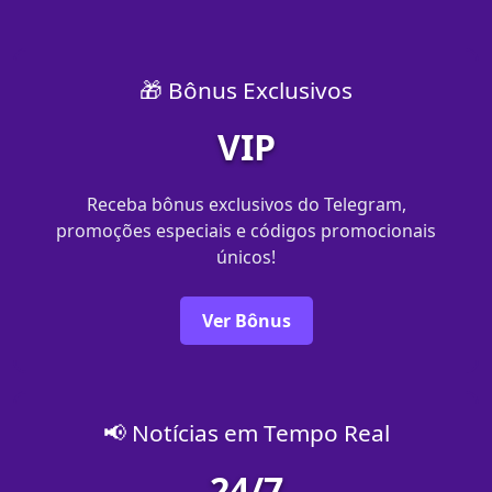
🎁 Bônus Exclusivos
VIP
Receba bônus exclusivos do Telegram,
promoções especiais e códigos promocionais
únicos!
Ver Bônus
📢 Notícias em Tempo Real
24/7