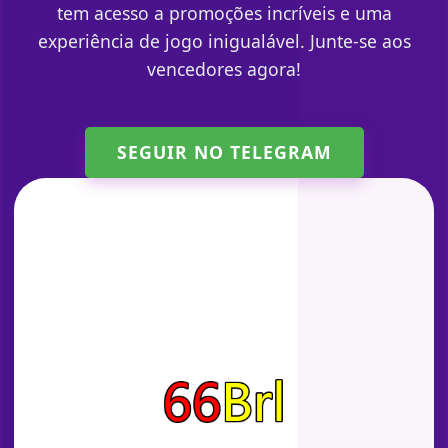
tem acesso a promoções incríveis e uma
experiência de jogo inigualável. Junte-se aos
vencedores agora!
SEGUIR NO TELEGRAM